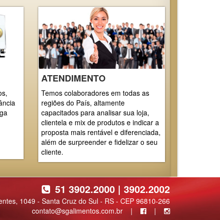
ATENDIMENTO
os,
Temos colaboradores em todas as
ância
regiões do País, altamente
rga
capacitados para analisar sua loja,
clientela e mix de produtos e indicar a
proposta mais rentável e diferenciada,
além de surpreender e fidelizar o seu
cliente.
51 3902.2000 | 3902.2002
entes, 1049 - Santa Cruz do Sul - RS - CEP 96810-266
contato@sgalimentos.com.br
|
|